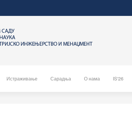
Истраживање
Сарадња
О нама
IS'26