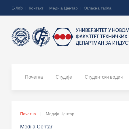
Е-Лab
Контакт
Медија Центар
Огласна табла
Почетна
Студије
Студентски водич
Почетна
Медија Центар
Medija Centar