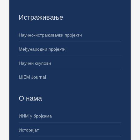
Истраживање
Научно-истраживачки пројекти
Међународни пројекти
Научни скупови
IJIEM Journal
О нама
ИИМ у бројкама
Историјат