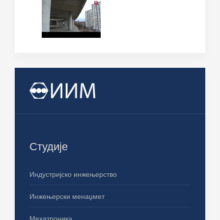
Студије
Индустријско инжењерство
Инжењерски менаџмет
Мехатроника