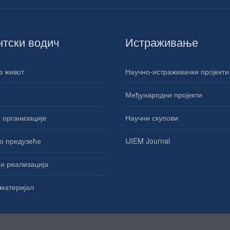
нтски водич
Истраживање
з живот
Научно-истраживачки пројекти
Међународни пројекти
 организације
Научни скупови
о предузеће
IJIEM Journal
и реализација
материјал