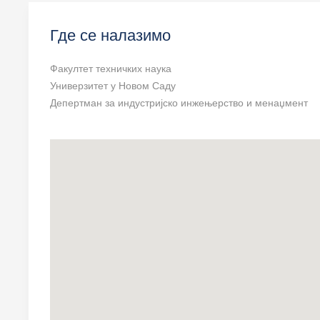
Где се налазимо
*
Обавезно поље
Факултет техничких наука
Универзитет у Новом Саду
Име
*
Депертман за индустријско инжењерство и менаџмент
Ел. пошта
*
Наслов поруке
*
Порука
*
Пошаљите копију себи
(опционо)