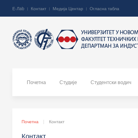
Е-Лab
Контакт
Медија Центар
Огласна табла
Почетна
Студије
Студентски водич
Почетна
Контакт
Контакт