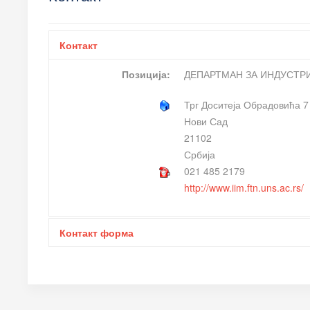
Контакт
Позиција:
ДЕПАРТМАН ЗА ИНДУСТ
Трг Доситеја Обрадовића 7
Нови Сад
21102
Србија
021 485 2179
http://www.iim.ftn.uns.ac.rs/
Контакт форма
Пошаљите ел. пошту