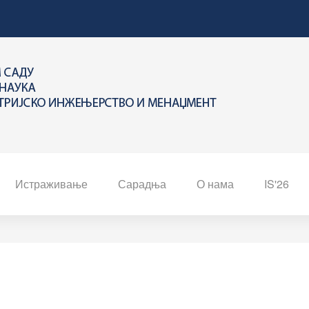
Истраживање
Сарадња
О нама
IS'26