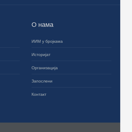
О нама
ИИМ у бројкама
Историјат
Организација
Запослени
Контакт