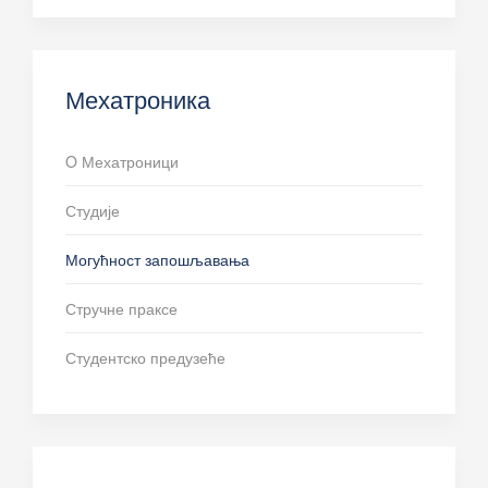
Мехатроника
O Мехатроници
Студије
Могућност запошљавања
Стручне праксе
Студентско предузеће