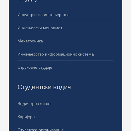
Индустријско инжењерство
Инжењерски менаџмет
Мехатроника
Инжењерство информационих система
Струковне студије
Студентски водич
Водич кроз живот
Каријера
Студентсе организације