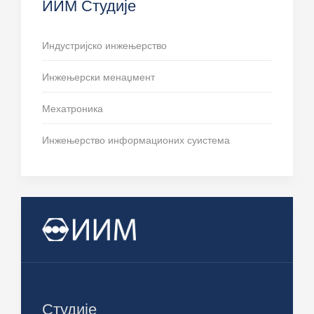
ИИМ Студије
Индустријско инжењерство
Инжењерски менаџмент
Мехатроника
Инжењерство информационих суистема
Студије