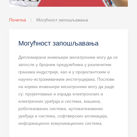
Почетна
Могућност запошљавања
Могућност запошљавања
Дипломирани инжењери мехатронике могу да се
запосле у бројним предузећима у различитим
гранама индустрије, као и у пројектантским и
научно-истраживачким институцијама. Послови
на којима инжењери мехатронике могу да раде
су: пројектовање и израда електронских и
електричних уређаја и система, машина,
роботизованих система, аутоматизованих
уређаја и система, софтверских апликација,
информационо комуникационих система.