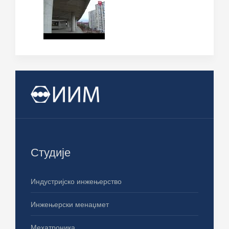
Студије
Индустријско инжењерство
Инжењерски менаџмет
Мехатроника