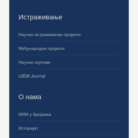
Истраживање
Научно-истраживачки пројекти
Међународни пројекти
Научни скупови
IJIEM Journal
О нама
ИИМ у бројкама
Историјат