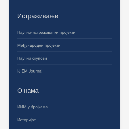
Истраживање
Научно-истраживачки пројекти
Међународни пројекти
Научни скупови
IJIEM Journal
О нама
ИИМ у бројкама
Историјат