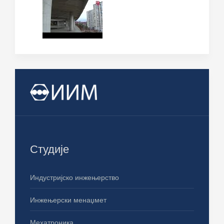
Студије
Индустријско инжењерство
Инжењерски менаџмет
Мехатроника