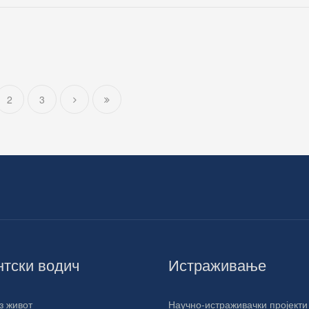
2
3
нтски водич
Истраживање
з живот
Научно-истраживачки пројекти