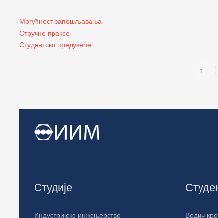
Могућност запошљавања
Стручне праксе
Студентско предузеће
1
Студије
Студе
Индустријско инжењерство
Водич кро