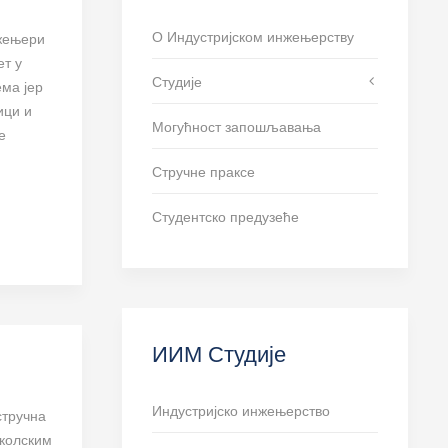
О Индустријском инжењерству
нжењери
ет у
Студије
ема јер
ици и
Могућност запошљавања
е
Стручне праксе
Студентско предузеће
ИИМ Студије
Индустријско инжењерство
стручна
школским