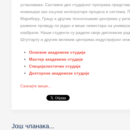
установама. Саставни део студијског програма представ
инжењере као кључне интеграторе процеса и система. По
Марибору, Грацу и другим технолошким центрима у регио
размене проведу по један и више семестара на универзит
изабрали. Наши студенти су радили своје дипломске ра
Штутгарту и другим великим центрима индустријског ин
Основне академске студије
Мастер академске студије
Специјалистичке студије
Докторске академске студије
Сазнајте више...
Још чланака...