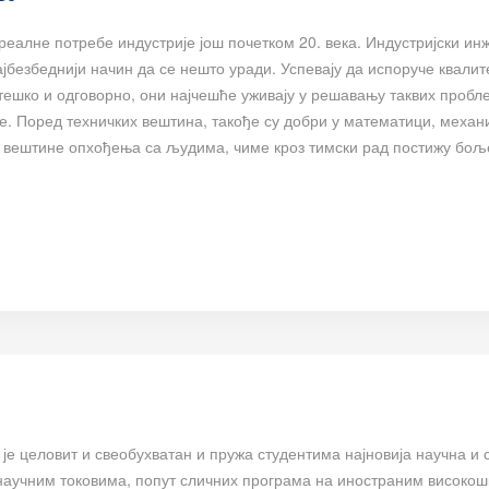
 реалне потребе индустрије још почетком 20. века. Индустријски и
ајбезбеднији начин да се нешто уради. Успевају да испоруче квалит
 тешко и одговорно, они најчешће уживају у решавању таквих пробл
. Поред техничких вештина, такође су добри у математици, механ
и вештине опхођења са људима, чиме кроз тимски рад постижу бољ
је целовит и свеобухватан и пружа студентима најновија научна и 
научним токовима, попут сличних програма на иностраним високо