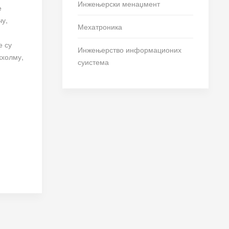
Инжењерски менаџмент
е
чу,
Мехатроника
е су
Инжењерство информационих
кхолму,
суистема