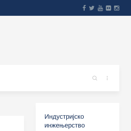
Индустријско
инжењерство