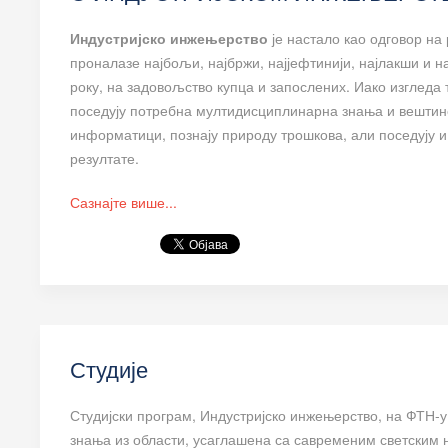
Индустријско инжењерство
је настало као одговор на
проналазе најбољи, најбржи, најјефтинији, најлакши и н
року, на задовољство купца и запослених. Иако изгледа
поседују потребна мултидисциплинарна знања и вештине
информатици, познају природу трошкова, али поседују 
резултате.
Сазнајте више...
Студије
Студијски програм, Индустријско инжењерство, на ФТН-у 
знања из области, усаглашена са савременим светским 