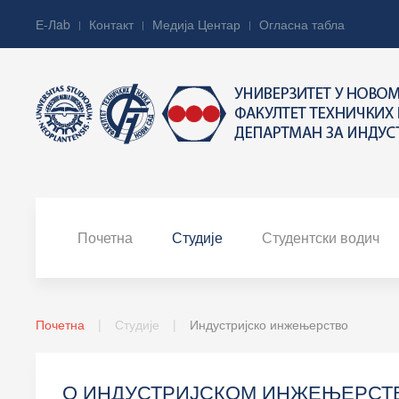
Е-Лab
Контакт
Медија Центар
Огласна табла
Почетна
Студије
Студентски водич
Почетна
Студије
Индустријско инжењерство
О ИНДУСТРИЈСКОМ ИНЖЕЊЕРСТ