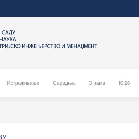
Истраживање
Сарадња
О нама
IS'26
ВУ