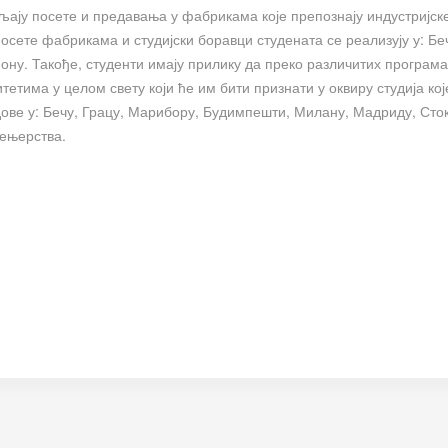
љају посете и предавања у фабрикама које препознају индустријск
сете фабрикама и студијски боравци студената се реализују у: Бе
ну. Такође, студенти имају прилику да преко различитих програма
етима у целом свету који ће им бити признати у оквиру студија кој
дове у: Бечу, Грацу, Марибору, Будимпешти, Милану, Мадриду, Сто
жењерства.