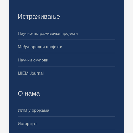
Истраживање
Научно-истраживачки пројекти
Међународни пројекти
Научни скупови
IJIEM Journal
О нама
ИИМ у бројкама
Историјат