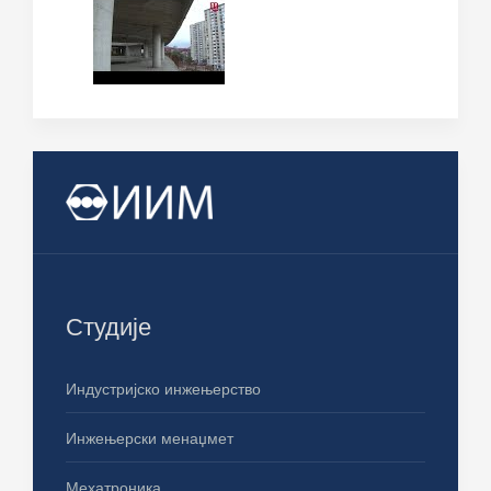
Студије
Индустријско инжењерство
Инжењерски менаџмет
Мехатроника