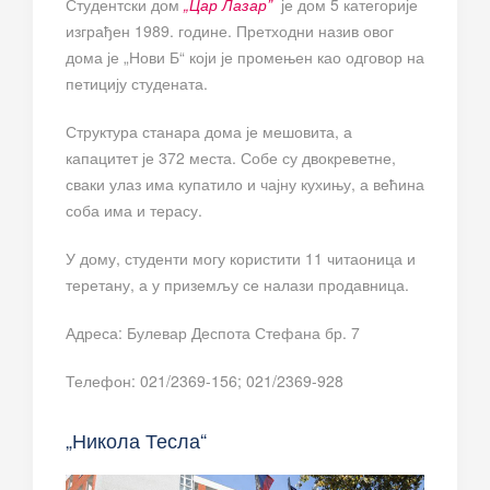
Студентски дом
„Цар Лазар”
је дом 5 категорије
изграђен 1989. године. Претходни назив овог
дома је „Нови Б“ који је промењен као одговор на
петицију студената.
Структура станара дома је мешовита, а
капацитет је 372 места. Собе су двокреветне,
сваки улаз има купатило и чајну кухињу, а већина
соба има и терасу.
У дому, студенти могу користити 11 читаоница и
теретану, а у приземљу се налази продавница.
Адреса: Булевар Деспота Стефана бр. 7
Телефон: 021/2369-156; 021/2369-928
„Никола Тесла“