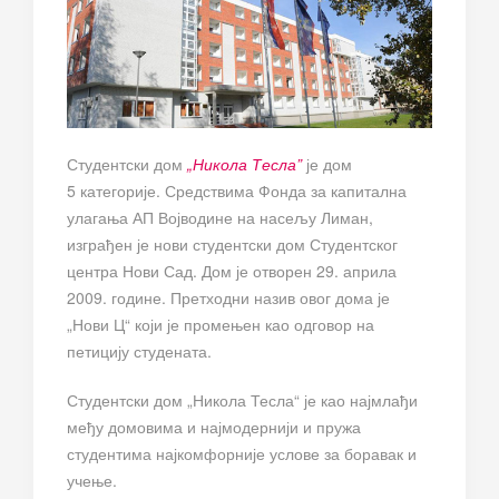
Студентски дом
„Никола Тесла”
је дом
5 категорије. Средствима Фонда за капитална
улагања АП Војводине на насељу Лиман,
изграђен је нови студентски дом Студентског
центра Нови Сад. Дом је отворен 29. априла
2009. године. Претходни назив овог дома је
„Нови Ц“ који је промењен као одговор на
петицију студената.
Студентски дом „Никола Тесла“ је као најмлађи
међу домовима и најмодернији и пружа
студентима најкомфорније услове за боравак и
учење.