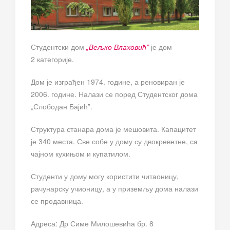
Студентски дом
„Вељко Влаховић”
је дом
2 категорије.
Дом је изграђен 1974. године, а реновиран је
2006. године. Налази се поред Студентског дома
„Слободан Бајић”.
Структура станара дома је мешовита. Капацитет
је 340 места. Све собе у дому су двокреветне, са
чајном кухињом и купатилом.
Студенти у дому могу користити читаоницу,
рачунарску учионицу, а у приземљу дома налази
се продавница.
Адреса: Др Симе Милошевића бр. 8