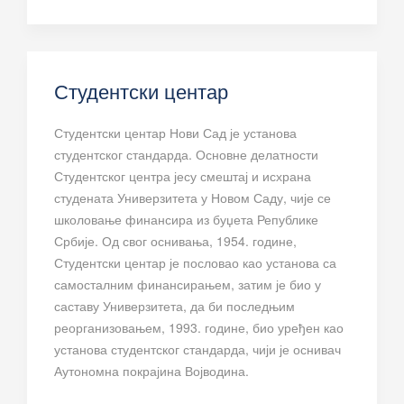
Студентски центар
Студентски центар Нови Сад је установа
студентског стандарда. Основне делатности
Студентског центра јесу смештај и исхрана
студената Универзитета у Новом Саду, чије се
школовање финансира из буџета Републике
Србије. Од свог оснивања, 1954. године,
Студентски центар је пословао као установа са
самосталним финансирањем, затим је био у
саставу Универзитета, да би последњим
реорганизовањем, 1993. године, био уређен као
установа студентског стандарда, чији је оснивач
Аутономна покрајина Војводина.