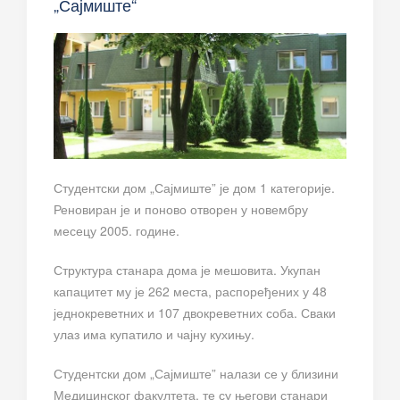
„Сајмиште“
Студентски дом „Сајмиште” је дом 1 категорије.
Реновиран је и поново отворен у новембру
месецу 2005. године.
Структура станара дома је мешовита. Укупан
капацитет му је 262 места, распоређених у 48
једнокреветних и 107 двокреветних соба. Сваки
улаз има купатило и чајну кухињу.
Студентски дом „Сајмиште” налази се у близини
Медицинског факултета, те су његови станари