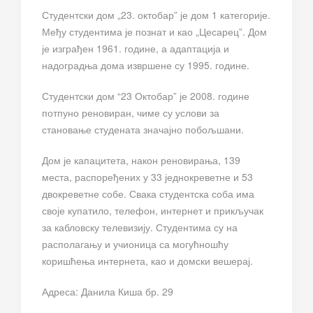
Студентски дом „23. октобар” је дом 1 категорије.
Међу студентима је познат и као „Цесарец”. Дом
је изграђен 1961. године, а адаптација и
надоградња дома извршене су 1995. године.
Студентски дом “23 Октобар” је 2008. године
потпуно реновиран, чиме су услови за
становање студената значајно побољшани.
Дом је капацитета, након реновирања, 139
места, распоређених у 33 једнокреветне и 53
двокреветне собе. Свака студентска соба има
своје купатило, телефон, интернет и прикључак
за кабловску телевизију. Студентима су на
располагању и учионица са могућношћу
коришћења интернета, као и домски вешерај.
Адреса: Данила Киша бр. 29