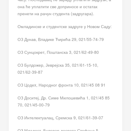
она ће уплатити све доприносе и остатак
пренети на рачун студента (задругара).
Омладинске и студентске задруге у Новом Саду:
ОЗ Дунав, Владике Ћирића 29, 021/55-74-79
ОЗ Сунцокрет, Поштанска 3, 021/62-49-80
ОЗ Булдожер, Јеврејска 35, 021/61-15-10,
021/62-39-87
ОЗ Цодеx, Народног фронта 10, 021/45 08 91
ОЗ Доситеј, Др. Симе Милошевића 1, 021/45 85
70, 021/45-00-79
ОЗ Интелектуалац, Сремска 9, 021/61-39-07
ОЗ Младост, Булевар деспота Стефана 5,