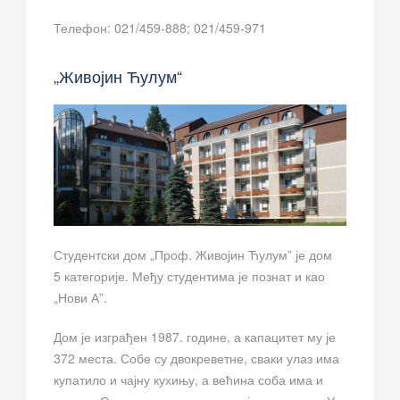
Телефон: 021/459-888; 021/459-971
„Живојин Ћулум“
Студентски дом „Проф. Живојин Ћулум” је дом
5 категорије. Међу студентима је познат и као
„Нови А”.
Дом је изграђен 1987. године, а капацитет му је
372 места. Собе су двокреветне, сваки улаз има
купатило и чајну кухињу, а већина соба има и