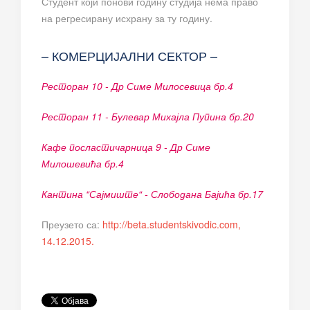
Студент који понови годину студија нема право
на регресирану исхрану за ту годину.
– КОМЕРЦИЈАЛНИ СЕКТОР –
Ресторан 10 - Др Симе Милосевица бр.4
Ресторан 11 - Булевар Михајла Пупина бр.20
Кафе посластичарница 9 - Др Симе
Милошевића бр.4
Кантина “Сајмиште“ - Слободана Бајића бр.17
Преузето са:
http://beta.studentskivodic.com,
14.12.2015.