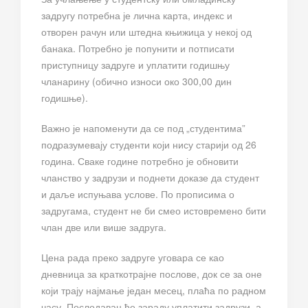
задругу потребна је лична карта, индекс и
отворен рачун или штедна књижица у некој од
банака. Потребно је попунити и потписати
приступницу задруге и уплатити годишњу
чланарину (обично износи око 300,00 дин
годишње).
Важно је напоменути да се под „студентима”
подразумевају студенти који нису старији од 26
година. Сваке године потребно је обновити
чланство у задрузи и поднети доказе да студент
и даље испуњава услове. По прописима о
задругама, студент не би смео истовремено бити
члан две или више задруга.
Цена рада преко задруге уговара се као
дневница за краткотрајне послове, док се за оне
који трају најмање један месец, плаћа по радном
часу. Послодавац ће зараду уплатити задрузи, а