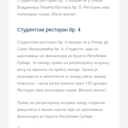
Студентски ресторан бр. 3 налази се у Улици
Владимира Перића Валтера бр. 5. Ресторан има
популаран назив „Мала менза“.
Студентски ресторан бр. 4
Студентски ресторан бр. 4 налази се у Улици др
Симе Милошевића бр. 4. Студенти, чије се
школовање не финансира из буџета Републике
Србије, те немају право на регресирану исхрану,
могу се хранити на трећој линији. Храна је
разноврсна и квалитетна и, изнад свега, веома
повољна – цена ручка износи само 130 динара.
Ресторан има популаран назив „Велика менза“.
Право на регресирану исхрану имају студенти
факултета и виших школа чије се школовање
финансира из буџета Републике Србије.