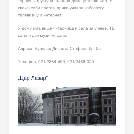
терасу. Структура станара дома је мешовита. У
свакој соби постоји прикључак за кабловску
телевизију и интернет.
У дому има више читаоница и сала за учење, ТВ
сала и две музичке сале.
Адреса: Булевар Деспота Стефана бр. 5а
Телефон: 021/2364-499; 021/2469-020
„Цар Лазар“