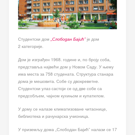
Студентски дом
„Слободан Бајић”
је дом
2 категорије.
Дом је изграђен 1968. године и, по броју соба,
представља највећи дом у Новом Саду. У њему
има места за 758 студената. Структура станара
дома је мешовита. Собе су двокреветне.
Студентски улаз састоји се од две собе са
предсобљем, чајном кухињом и купатилом.
У дому се налазе климатизоване читаонице,
библиотека и рачунарска учионица.
У приземљу дома „Слободан Бајић” налази се 17