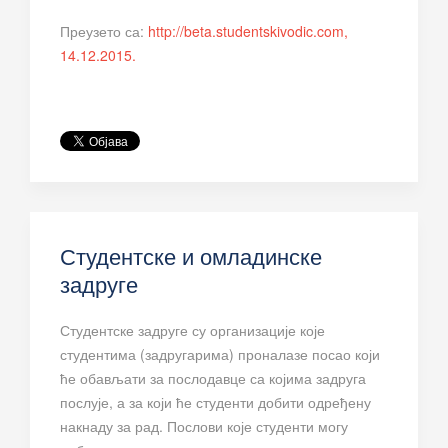
Преузето са:
http://beta.studentskivodic.com,
14.12.2015.
Студентске и омладинске
задруге
Студентске задруге су организације које
студентима (задругарима) проналазе посао који
ће обављати за послодавце са којима задруга
послује, а за који ће студенти добити одређену
накнаду за рад. Послови које студенти могу