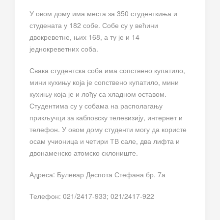
У овом дому има места за 350 студенткиња и
студената у 182 собе. Собе су у већини
двокреветне, њих 168, а ту је и 14
једнокреветних соба.
Свака студентска соба има сопствено купатило,
мини кухињу која је сопствено купатило, мини
кухињу која је и лођу са хладном оставом.
Студентима су у собама на располагању
прикључци за кабловску телевизију, интернет и
телефон. У овом дому студенти могу да користе
осам учионица и четири ТВ сале, два лифта и
двонаменско атомско склониште.
Адреса: Булевар Деспота Стефана бр. 7а
Телефон: 021/2417-933; 021/2417-922