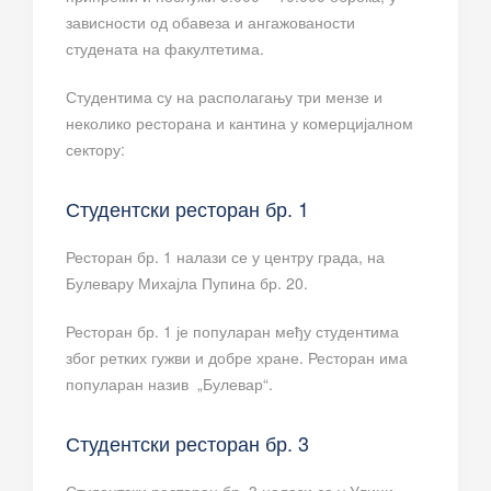
зависности од обавеза и ангажованости
студената на факултетима.
Студентима су на располагању три мензе и
неколико ресторана и кантина у комерцијалном
сектору:
Студентски ресторан бр. 1
Ресторан бр. 1 налази се у центру града, на
Булевару Михајла Пупина бр. 20.
Ресторан бр. 1 је популаран међу студентима
због ретких гужви и добре хране. Ресторан има
популаран назив „Булевар“.
Студентски ресторан бр. 3