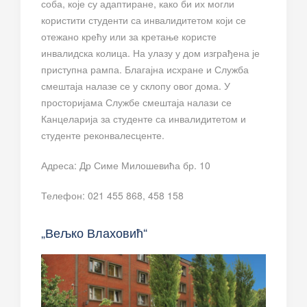
соба, које су адаптиране, како би их могли
користити студенти са инвалидитетом који се
отежано крећу или за кретање користе
инвалидска колица. На улазу у дом изграђена је
приступна рампа. Благајна исхране и Служба
смештаја налазе се у склопу овог дома. У
просторијама Службе смештаја налази се
Канцеларија за студенте са инвалидитетом и
студенте реконвалесценте.
Адреса: Др Симе Милошевића бр. 10
Телефон: 021 455 868, 458 158
„Вељко Влаховић“