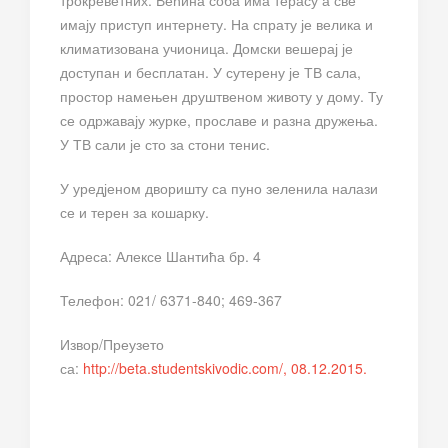
трокреветних. Већина соба има терасу а све
имају приступ интернету. На спрату је велика и
климатизована учионица. Домски вешерај је
доступан и бесплатан. У сутерену је ТВ сала,
простор намењен друштвеном животу у дому. Ту
се одржавају журке, прославе и разна дружења.
У ТВ сали је сто за стони тенис.
У уредјеном дворишту са пуно зеленила налази
се и терен за кошарку.
Адреса: Алексе Шантића бр. 4
Телефон: 021/ 6371-840; 469-367
Извор/Преузето
са:
http://beta.studentskivodic.com/, 08.12.2015.