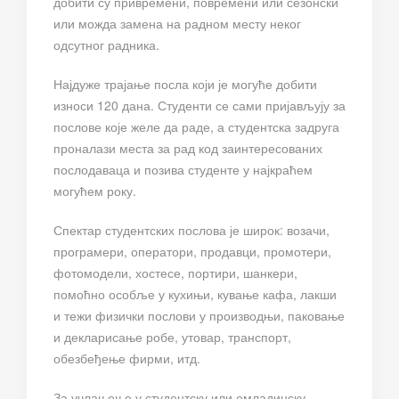
добити су привремени, повремени или сезонски
или можда замена на радном месту неког
одсутног радника.
Најдуже трајање посла који је могуће добити
износи 120 дана. Студенти се сами пријављују за
послове које желе да раде, а студентска задруга
проналази места за рад код заинтересованих
послодаваца и позива студенте у најкраћем
могућем року.
Спектар студентских послова је широк: возачи,
програмери, оператори, продавци, промотери,
фотомодели, хостесе, портири, шанкери,
помоћно особље у кухињи, кување кафа, лакши
и тежи физички послови у производњи, паковање
и декларисање робе, утовар, транспорт,
обезбеђење фирми, итд.
За учлањење у студентску или омладинску