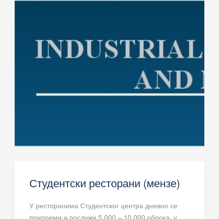
Студентски ресторани (мензе)
У ресторанима Студентског центра дневно се
припреми и послужи 5.000 – 10.000 оброка, у