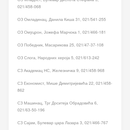
021/458-068
ОЗ Омладинац, Данила Киша 31, 021/541-255
ОЗ Омyцрон, Јожефа Марчока 1, 021/466-181
ОЗ Победник, Масарикова 25, 021/47-37-108
ОЗ Слога, Народних хероја 5, 021/613-242
СЗ Академац НС, Железничка 9, 021/458-968
СЗ Економист, Мише Димитријевића 22, 021/458-
862
СЗ Машинац, Трг Доситеја Обрадовића 6,
021/63-50-196
СЗ Сајам, Булевар цара Лазара 3, 021/466-767