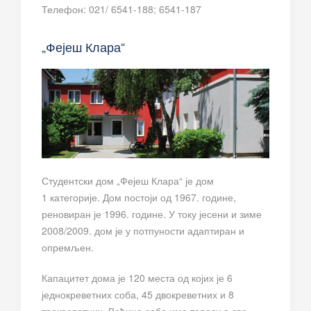
Телефон: 021/ 6541-188; 6541-187
„Фејеш Клара“
Студентски дом „Фејеш Клара“ је дом
1 категорије. Дом постоји од 1967. године,
реновиран је 1996. године. У току јесени и зиме
2008/2009. дом је у потпуности адаптиран и
опремљен.
Капацитет дома је 120 места од којих је 6
једнокреветних соба, 45 двокреветних и 8