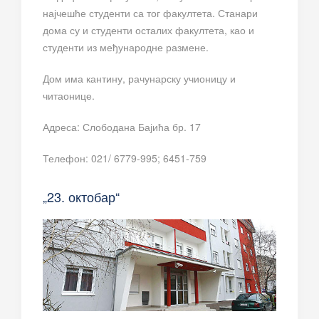
најчешће студенти са тог факултета. Станари
дома су и студенти осталих факултета, као и
студенти из међународне размене.
Дом има кантину, рачунарску учионицу и
читаонице.
Адреса: Слободана Бајића бр. 17
Телефон: 021/ 6779-995; 6451-759
„23. октобар“