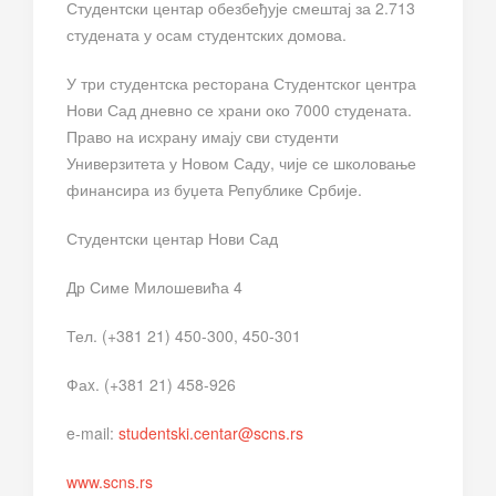
Студентски центар обезбеђује смештај за 2.713
студената у осам студентских домова.
У три студентска ресторана Студентског центра
Нови Сад дневно се храни око 7000 студената.
Право на исхрану имају сви студенти
Универзитета у Новом Саду, чије се школовање
финансира из буџета Републике Србије.
Студентски центар Нови Сад
Др Симе Милошевића 4
Тел. (+381 21) 450-300, 450-301
Фаx. (+381 21) 458-926
e-mail:
studentski.centar@scns.rs
www.scns.rs