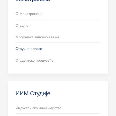
O Мехатроници
Студије
Могућност запошљавања
Стручне праксе
Студентско предузеће
ИИМ Студије
Индустријско инжењерство