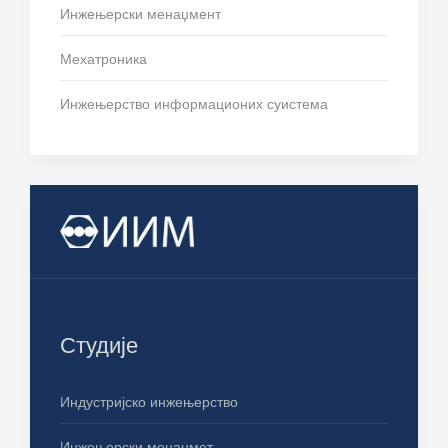
Инжењерски менаџмент
Мехатроника
Инжењерство информационих суистема
Студије
Индустријско инжењерство
Инжењерски менаџмет