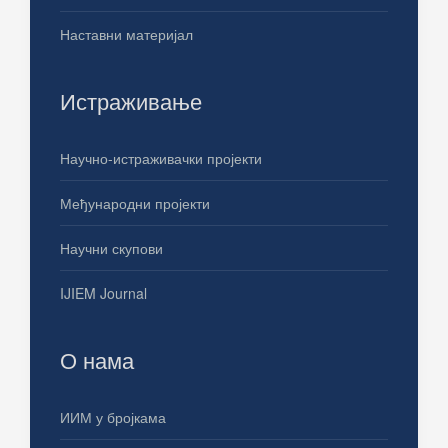
Наставни материјал
Истраживање
Научно-истраживачки пројекти
Међународни пројекти
Научни скупови
IJIEM Journal
О нама
ИИМ у бројкама