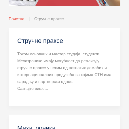
Почетна
Стручне праксе
Стручне праксе
Током основних и мастер студија, студенти
Мехатронике имају могућност да реализују
стручне праксе у неким од познатих домаћих и
интернационалних предузећа са којима ФТН има
сарадњу и партнерски однос.
Сазнајте више...
Мехатроника