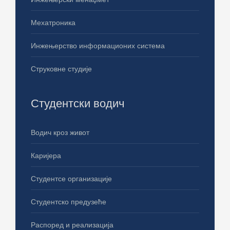
Мехатроника
Инжењерство информационих система
Струковне студије
Студентски водич
Водич кроз живот
Каријера
Студентсе организације
Студентско предузеће
Распоред и реализација