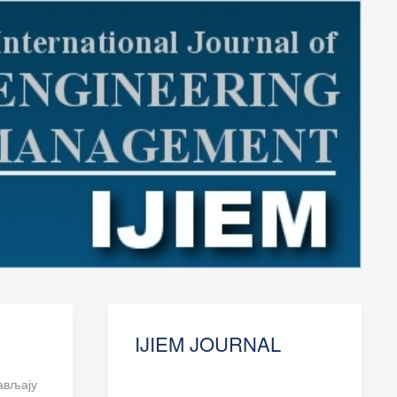
IJIEM JOURNAL
ављају