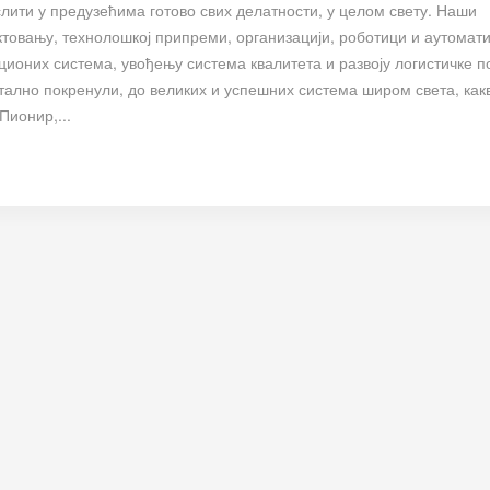
ити у предузећима готово свих делатности, у целом свету. Наши
ктовању, технолошкој припреми, организацији, роботици и аутомати
оних система, увођењу система квалитета и развоју логистичке 
стално покренули, до великих и успешних система широм света, какв
Пионир,...