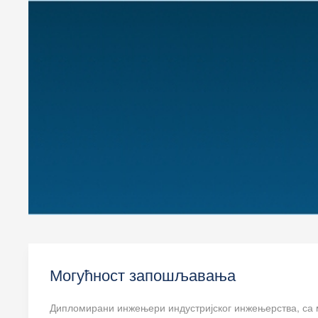
Могућност запошљавања
Дипломирани инжењери индустријског инжењерства, са 