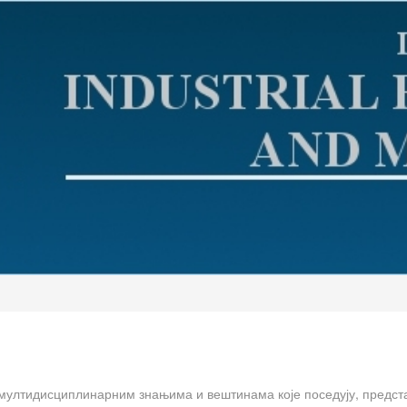
мултидисциплинарним знањима и вештинама које поседују, предст