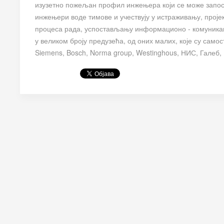
изузетно пожељан профил инжењера који се може запосл
инжењери воде тимове и учествују у истраживању, проје
процеса рада, успостављању информационо - комуникаци
у великом броју предузећа, од оних малих, које су само
Siemens, Bosch, Norma group, Westinghous, НИС, Галеб, 