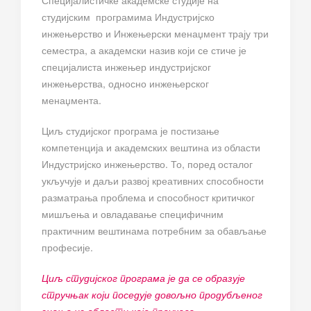
Специјалистичке академске студије на
студијским програмима Индустријско
инжењерство и Инжењерски менаџмент трају три
семестра, а академски назив који се стиче је
специјалиста инжењер индустријског
инжењерства, односно инжењерског
менаџмента.
Циљ студијског програма је постизање
компетенција и академских вештина из области
Индустријско инжењерство. То, поред осталог
укључује и даљи развој креативних способности
разматрања проблема и способност критичког
мишљења и овладавање специфичним
практичним вештинама потребним за обављање
професије.
Циљ студијског програма је да се образује
стручњак који поседује довољно продубљеног