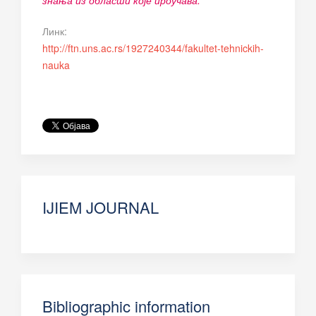
знања из области које проучава.
Линк:
http://ftn.uns.ac.rs/1927240344/fakultet-tehnickih-
nauka
IJIEM JOURNAL
Bibliographic information